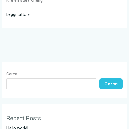
it, then start writing!
Hello
Leggi tutto »
world!
Cerca
Cerca
Recent Posts
Hello world!