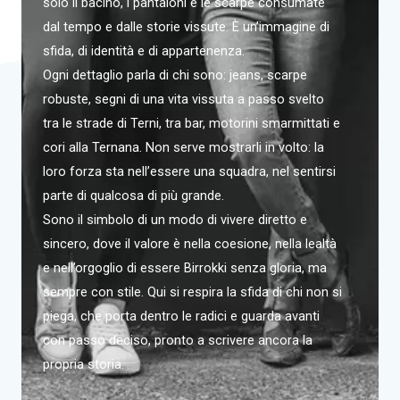
solo il bacino, i pantaloni e le scarpe consumate
dal tempo e dalle storie vissute. È un’immagine di
sfida, di identità e di appartenenza.
Ogni dettaglio parla di chi sono: jeans, scarpe
robuste, segni di una vita vissuta a passo svelto
tra le strade di Terni, tra bar, motorini smarmittati e
cori alla Ternana. Non serve mostrarli in volto: la
loro forza sta nell’essere una squadra, nel sentirsi
parte di qualcosa di più grande.
Sono il simbolo di un modo di vivere diretto e
sincero, dove il valore è nella coesione, nella lealtà
e nell’orgoglio di essere Birrokki senza gloria, ma
sempre con stile. Qui si respira la sfida di chi non si
piega, che porta dentro le radici e guarda avanti
con passo deciso, pronto a scrivere ancora la
propria storia.