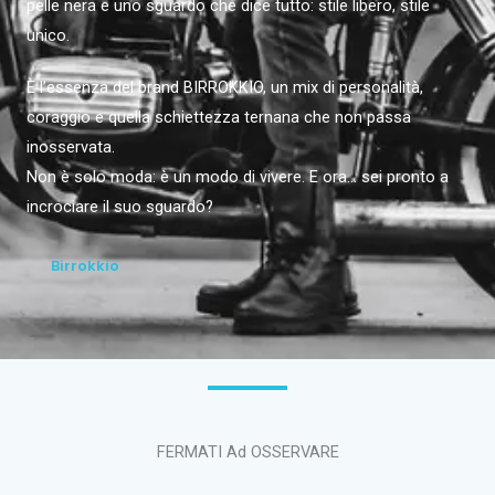
pelle nera e uno sguardo che dice tutto: stile libero, stile
unico.
È l’essenza del brand BIRROKKIO, un mix di personalità,
coraggio e quella schiettezza ternana che non passa
inosservata.
Non è solo moda: è un modo di vivere. E ora… sei pronto a
incrociare il suo sguardo?
Birrokkio
FERMATI Ad OSSERVARE