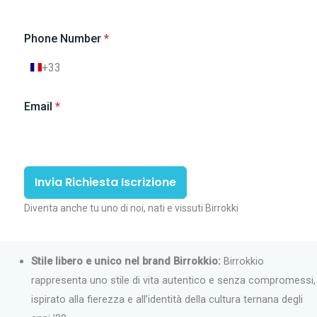
Phone Number
*
+33
F
r
a
Email
*
n
c
i
a
+
3
Invia Richiesta Iscrizione
3
Diventa anche tu uno di noi, nati e vissuti Birrokki
Stile libero e unico nel brand Birrokkio:
Birrokkio
rappresenta uno stile di vita autentico e senza compromessi,
ispirato alla fierezza e all’identità della cultura ternana degli