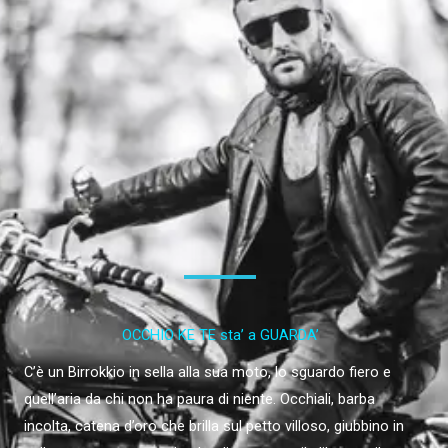
OCCHIO KE TE sta’ a GUARDA’
C’è un Birrokkio in sella alla sua moto, lo sguardo fiero e
quell’aria da chi non ha paura di niente. Occhiali, barba
incolta, catena d’oro che brilla sul petto villoso, giubbino in